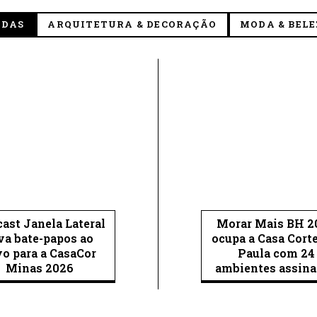
ODAS
ARQUITETURA & DECORAÇÃO
MODA & BEL
ast Janela Lateral
Morar Mais BH 2
va bate-papos ao
ocupa a Casa Cort
vo para a CasaCor
Paula com 24
Minas 2026
ambientes assin