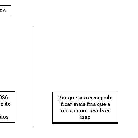
EZA
026
Por que sua casa pode
ez de
ficar mais fria que a
rua e como resolver
ados
isso