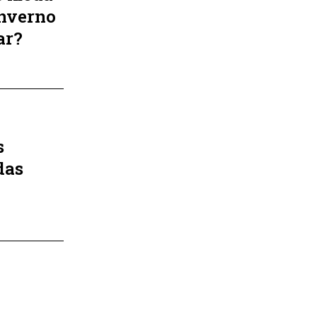
inverno
ar?
s
das