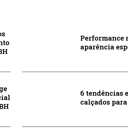
os
Performance 
nto
aparência esp
 BH
ge
6 tendências 
ial
calçados para
 BH