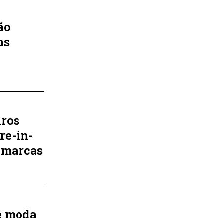
ão
ns
ros
re-in-
imarcas
e moda