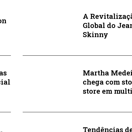
A Revitalizaç
on
Global do Jea
Skinny
as
Martha Medei
cial
chega com sto
store em mult
Tendências d