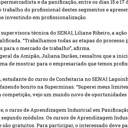
upermercadista e da panificação, entre os dias 15 e 17 
o trabalho do profissional destes segmentos e aprese
se investindo em profissionalização.
supervisora técnica do SENAI, Liliane Ribeiro, a açã
alificada. “Trabalhamos todas as etapas do processo p
 para o mercado de trabalho”, afirma.
geral da Amipão, Juliana Durães, ressaltou que a inic
ma de mostrar para o empresariado que temos profiss
, estudante do curso de Confeitaria no SENAI Lagoinh
fazendo bonito na Superminas. “Superei meus limites
 competição, vejo um mundo novo de oportunidades pa
, o curso de Aprendizagem Industrial em Panificação 
 segundo módulos. Os cursos de Aprendizagem Industr
e são gratuitos. Para participar, o interessado deve pa